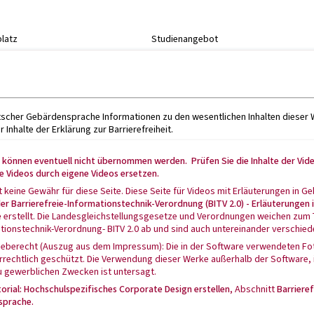
platz
Studienangebot
eutscher Gebärdensprache Informationen zu den wesentlichen Inhalten dieser 
 Inhalte der Erklärung zur Barrierefreiheit.
s können eventuell nicht übernommen werden. Prüfen Sie die Inhalte der Vide
e Videos durch eigene Videos ersetzen.
 keine Gewähr für diese Seite. Diese Seite für Videos mit Erläuterungen i
er Barrierefreie-Informationstechnik-Verordnung (BITV 2.0) - Erläuterunge
e
erstellt. Die Landesgleichstellungsgesetze und Verordnungen weichen zum 
ationstechnik-Verordnung- BITV 2.0 ab und sind auch untereinander verschied
heberecht (Auszug aus dem Impressum): Die in der Software verwendeten Fot
rrechtlich geschützt. Die Verwendung dieser Werke außerhalb der Software,
u gewerblichen Zwecken ist untersagt.
orial: Hochschulspezifisches Corporate Design erstellen
, Abschnitt
Barrieref
sprache.