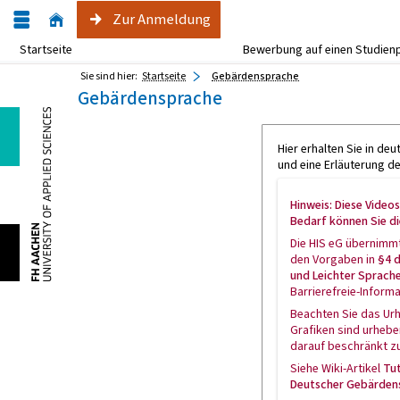
Zur Anmeldung
Startseite
Bewerbung auf einen Studien
Sie sind hier:
Startseite
Gebärdensprache
Gebärdensprache
Hier erhalten Sie in d
und eine Erläuterung der
Hinweis: Diese Video
Bedarf können Sie di
Die HIS eG übernimmt
den Vorgaben in
§4 d
und Leichter Sprach
Barrierefreie-Inform
Beachten Sie das Ur
Grafiken sind urhebe
darauf beschränkt z
Siehe Wiki-Artikel
Tut
Deutscher Gebärden